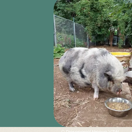
©
Dierenasiel Ninove VZW