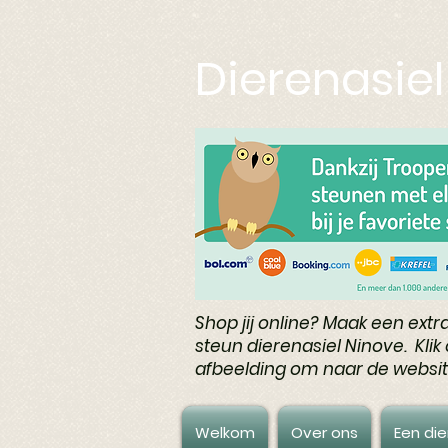
Dierenasie
Shop jij online? Maak een extra
steun dierenasiel Ninove. Kli
afbeelding om naar de websit
Welkom
Over ons
Een die