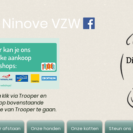
l Ninove VZW
 klik via Trooper en
k op bovenstaande
e van Trooper te gaan.
r afstaan
Onze honden
Onze katten
Steun ons