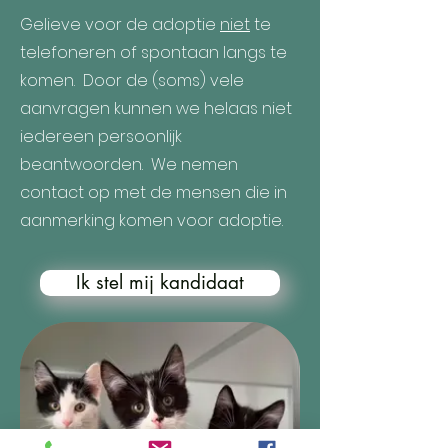
Gelieve voor de adoptie
niet
te
telefoneren of spontaan langs te
komen.
Door de (soms) vele
aanvragen kunnen we helaas niet
iedereen persoonlijk
beantwoorden. We nemen
contact op met de mensen die in
aanmerking komen voor adoptie.
Ik stel mij kandidaat