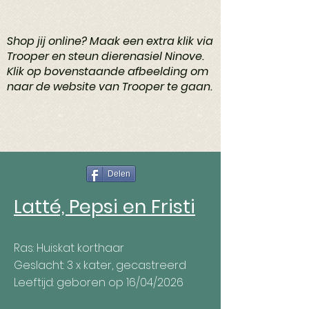
Shop jij online? Maak een extra klik via
Trooper en steun dierenasiel Ninove.
Klik op bovenstaande afbeelding om
naar de website van Trooper te gaan.
Delen
Latté, Pepsi en Fristi
Ras: Huiskat korthaar
Geslacht: 3 x kater, gecastreerd
Leeftijd: geboren op 16/04/2026