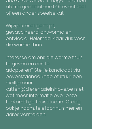
duo of als we echt mogen dromen
als trio geadopteerd. Of eventueel
bij een ander speelse kat.
Wij zijn steriel, gechipt,
gevaccineerd, ontwormd en
ontvlooid. Helemaal klaar dus voor
die warme thuis.
​Interesse om ons die warme thuis
te geven en ons te
adopteren?
Stel je kandidaat via
bovenstaande knop of stuur een
mailtje naar
katten@dierenasielninove.be
met
wat meer informatie over onze
toekomstige thuissituatie.
Graag
ook je naam, telefoonnummer en
adres vermelden.