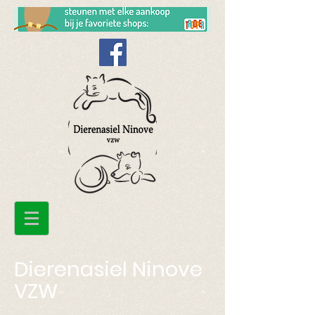
Dierenasiel Ninove
VZW