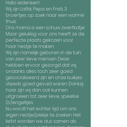
Hallo iedereen!
Wij zijn Latté, Pepsi en Fristi, 3
broertjes op zoek naar een warme
thuis.
Ons mama is een schuw zwerfkatje.
Maar gelukkig voor ons heeft ze de
perfecte plaats gekozen voor
haar nestje te maken.
Wij zijn namelijk geboren in de tuin
van zeer lieve mensen. Deze
hebben ervoor gezorgd dat wij
ondanks alles toch zeer goed
gesocialiseerd zijn en onze buikjes
steeds goed gevuld waren. Dankzij
haar zijn wij dan ook kunnen
uitgroeien tot zeer lieve, speelse
(b)engeltjes.
Nu wordt het echter tijd om ons
eigen nestje/plekje te zoeken. Het
liefst worden we dus samen als