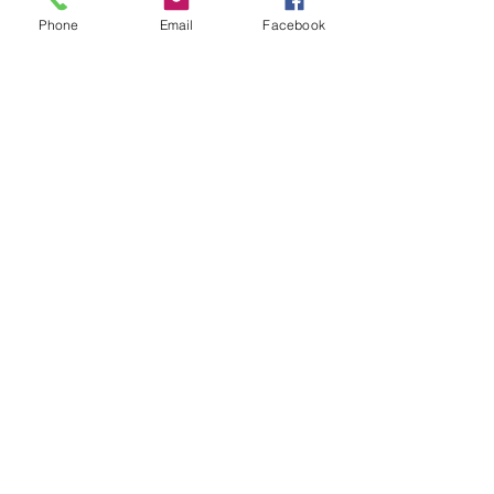
Phone
Email
Facebook
©
Dierenasiel Ninove VZW
Minnenhofstraat 24