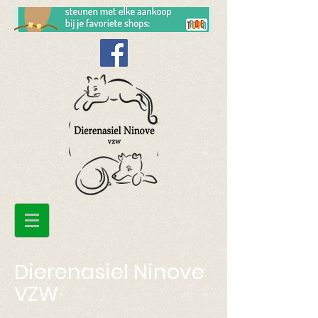
Dierenasiel Ninove
VZW