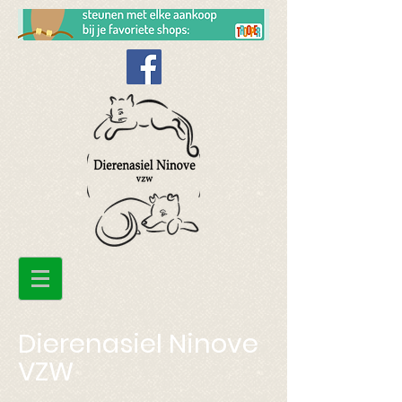
Dierenasiel Ninove
VZW