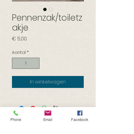
Pennenzak/toiletz
akje
Prijs
€ 5,00
Aantal
*
In winkelwagen
Phone
Email
Facebook
©
Dierenasiel Ninove VZW
Minnenhofstraat 24